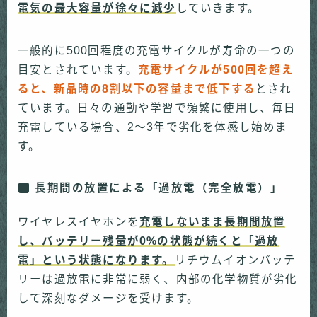
電気の最大容量が徐々に減少
していきます。
一般的に500回程度の充電サイクルが寿命の一つの
目安とされています。
充電サイクルが500回を超え
ると、新品時の8割以下の容量まで低下する
とされ
ています。日々の通勤や学習で頻繁に使用し、毎日
充電している場合、2〜3年で劣化を体感し始めま
す。
長期間の放置による「過放電（完全放電）」
ワイヤレスイヤホンを
充電しないまま長期間放置
し、バッテリー残量が0%の状態が続くと「過放
電」という状態になります。
リチウムイオンバッテ
リーは過放電に非常に弱く、内部の化学物質が劣化
して深刻なダメージを受けます。